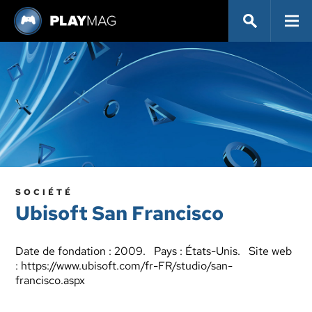
SOCIÉTÉ
Ubisoft San Francisco
Date de fondation : 2009. Pays : États-Unis. Site web
:
https://www.ubisoft.com/fr-FR/studio/san-
francisco.aspx