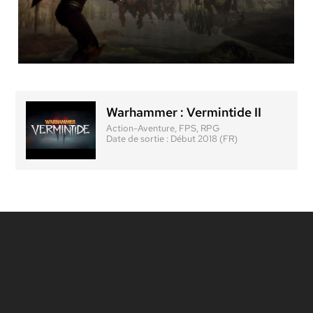
Warhammer : Vermintide II
Action-Aventure, FPS, RPG
Date de sortie :
Début 2018 (FR)