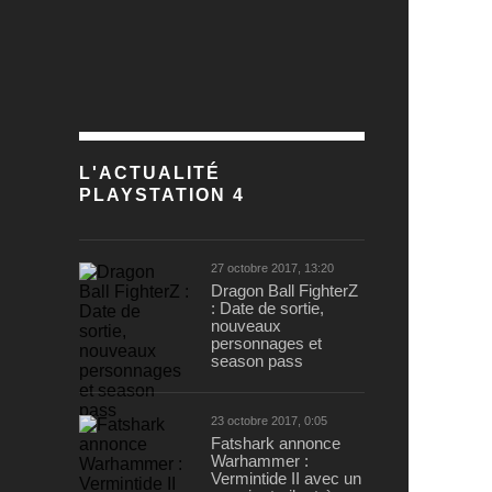
L'ACTUALITÉ
PLAYSTATION 4
27 octobre 2017, 13:20
Dragon Ball FighterZ
: Date de sortie,
nouveaux
personnages et
season pass
23 octobre 2017, 0:05
Fatshark annonce
Warhammer :
Vermintide II avec un