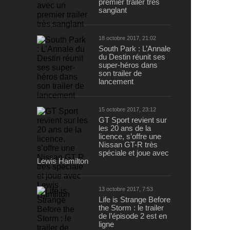
premier trailer très
sanglant
18 octobre 2017, 21:02
South Park : L’Annale
du Destin réunit ses
super-héros dans
son trailer de
lancement
15 octobre 2017, 23:12
GT Sport revient sur
les 20 ans de la
licence, s’offre une
Nissan GT-R très
spéciale et joue avec
Lewis Hamilton
13 octobre 2017, 7:53
Life is Strange Before
the Storm : le trailer
de l’épisode 2 est en
ligne