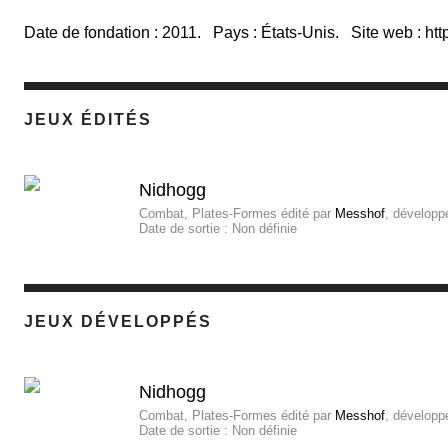
Date de fondation : 2011. Pays : États-Unis. Site web :
htt
JEUX ÉDITÉS
Nidhogg
Combat, Plates-Formes
édité par
Messhof
, développ
Date de sortie :
Non définie
JEUX DÉVELOPPÉS
Nidhogg
Combat, Plates-Formes
édité par
Messhof
, développ
Date de sortie :
Non définie