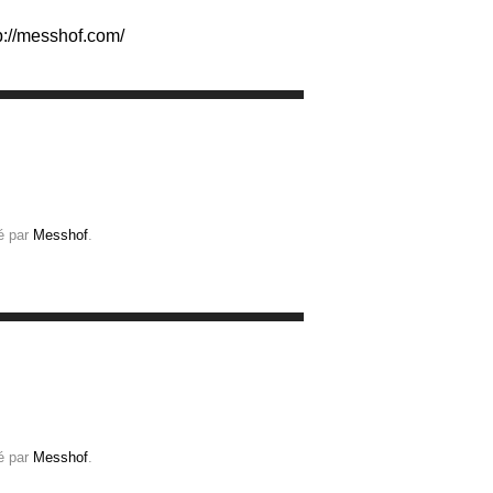
p://messhof.com/
é par
Messhof
.
é par
Messhof
.