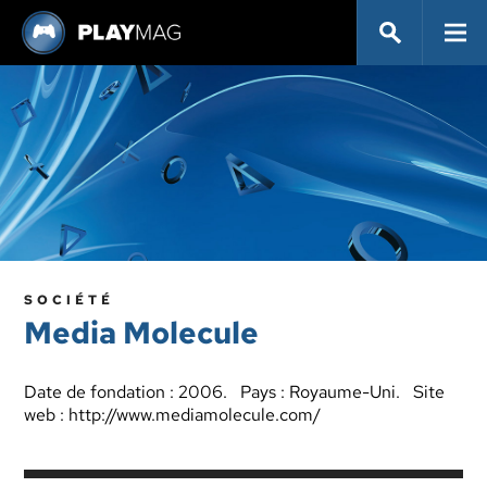
SOCIÉTÉ
Media Molecule
Date de fondation : 2006. Pays : Royaume-Uni. Site
web :
http://www.mediamolecule.com/