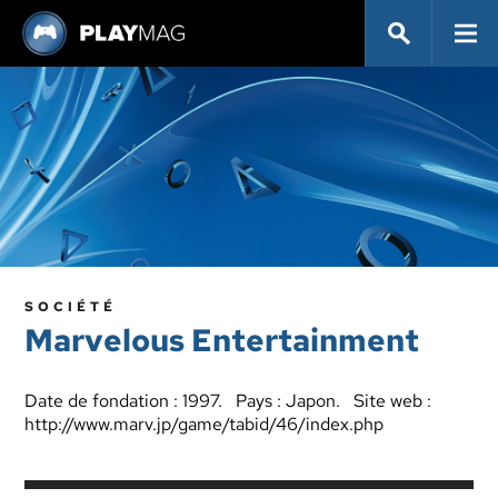
SOCIÉTÉ
Marvelous Entertainment
Date de fondation : 1997. Pays : Japon. Site web :
http://www.marv.jp/game/tabid/46/index.php