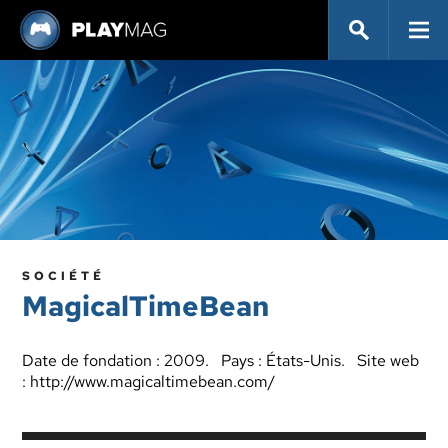
SOCIÉTÉ
MagicalTimeBean
Date de fondation : 2009. Pays : États-Unis. Site web
:
http://www.magicaltimebean.com/