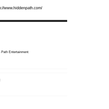
tp://www.hiddenpath.com/
 Path Entertainment
.
: