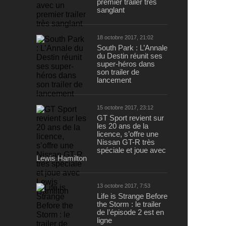
premier trailer très
sanglant
18 octobre 2017, 21:02
South Park : L’Annale
du Destin réunit ses
super-héros dans
son trailer de
lancement
15 octobre 2017, 23:12
GT Sport revient sur
les 20 ans de la
licence, s’offre une
Nissan GT-R très
spéciale et joue avec
Lewis Hamilton
13 octobre 2017, 7:53
Life is Strange Before
the Storm : le trailer
de l’épisode 2 est en
ligne