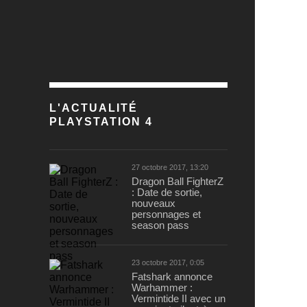
L'ACTUALITÉ
PLAYSTATION 4
27 octobre 2017, 13:20
Dragon Ball FighterZ
: Date de sortie,
nouveaux
personnages et
season pass
23 octobre 2017, 0:05
Fatshark annonce
Warhammer :
Vermintide II avec un