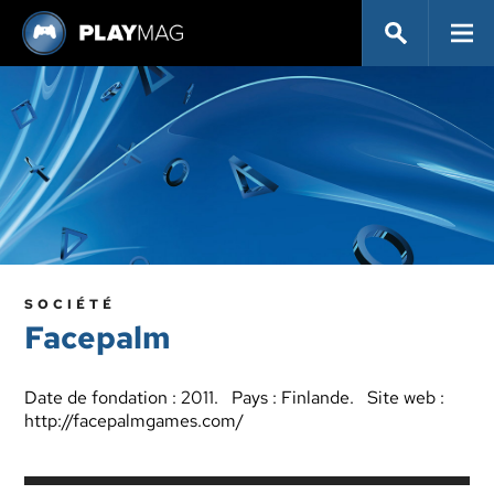
SOCIÉTÉ
Facepalm
Date de fondation : 2011. Pays : Finlande. Site web :
http://facepalmgames.com/