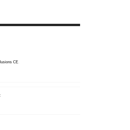
Illusions CE
.
: