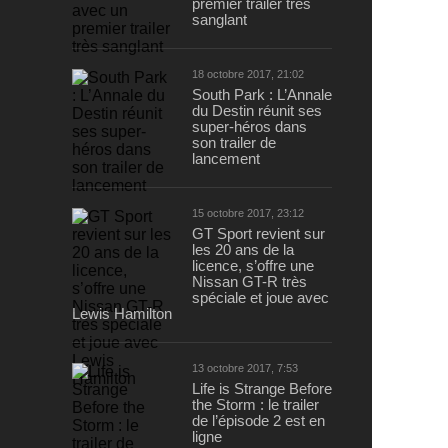
premier trailer très
sanglant
18 octobre 2017, 21:02
South Park : L’Annale
du Destin réunit ses
super-héros dans
son trailer de
lancement
15 octobre 2017, 23:12
GT Sport revient sur
les 20 ans de la
licence, s’offre une
Nissan GT-R très
spéciale et joue avec
Lewis Hamilton
13 octobre 2017, 7:53
Life is Strange Before
the Storm : le trailer
de l’épisode 2 est en
ligne