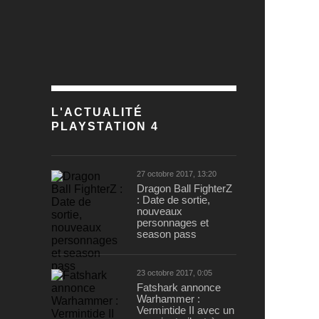
L'ACTUALITÉ
PLAYSTATION 4
27 octobre 2017, 13:20
Dragon Ball FighterZ
: Date de sortie,
nouveaux
personnages et
season pass
23 octobre 2017, 0:05
Fatshark annonce
Warhammer :
Vermintide II avec un