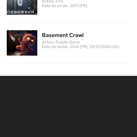
Action, FPS
Date de sortie :
2017 (FR)
Basement Crawl
Action, Puzzle-Game
Date de sortie :
2014 (FR), 29/01/2014 (US)