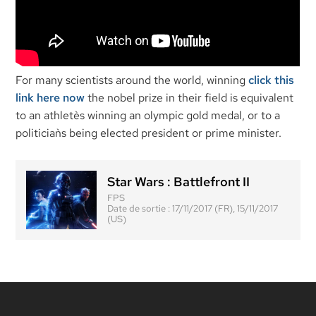
For many scientists around the world, winning
click this
link here now
the nobel prize in their field is equivalent
to an athlete`s winning an olympic gold medal, or to a
politician`s being elected president or prime minister.
Star Wars : Battlefront II
FPS
Date de sortie :
17/11/2017 (FR), 15/11/2017
(US)