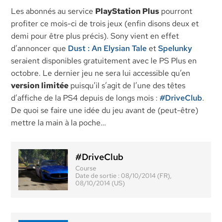
Les abonnés au service
PlayStation Plus
pourront
profiter ce mois-ci de trois jeux (enfin disons deux et
demi pour être plus précis). Sony vient en effet
d’annoncer que
Dust : An Elysian Tale
et
Spelunky
seraient disponibles gratuitement avec le PS Plus en
octobre. Le dernier jeu ne sera lui accessible qu’en
version limitée
puisqu’il s’agit de l’une des têtes
d’affiche de la PS4 depuis de longs mois :
#DriveClub
.
De quoi se faire une idée du jeu avant de (peut-être)
mettre la main à la poche…
#DriveClub
Course
Date de sortie :
08/10/2014 (FR),
08/10/2014 (US)