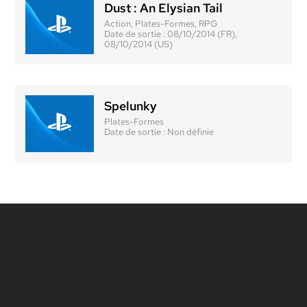
Dust : An Elysian Tail
Action, Plates-Formes, RPG
Date de sortie :
08/10/2014 (FR),
08/10/2014 (US)
Spelunky
Plates-Formes
Date de sortie :
Non définie