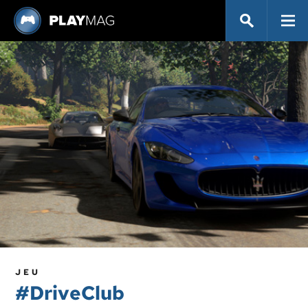
JEU
#DriveClub