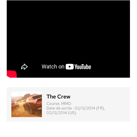
The Crew
Course, MMO
Date de sortie :
02/12/2014 (FR),
02/12/2014 (US)