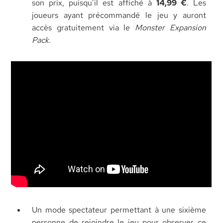
son prix, puisqu’il est affiché à
14,99 €
. Les
joueurs ayant précommandé le jeu y auront
accès gratuitement via le
Monster Expansion
Pack
.
Un mode spectateur permettant à une sixième
personne de rejoindre le jeu pour observer ce