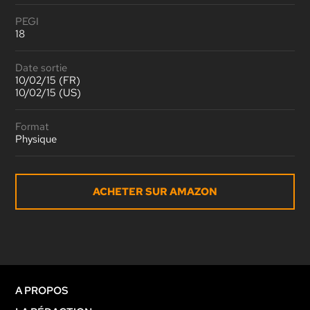
PEGI
18
Date sortie
10/02/15 (FR)
10/02/15 (US)
Format
Physique
ACHETER SUR AMAZON
A PROPOS