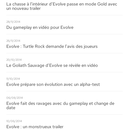
La chasse à l’intérieur d’Evolve passe en mode Gold avec
un nouveau trailer
28/11/2014
Du gameplay en vidéo pour Evolve
26/11/2014
Evolve : Turtle Rock demande l’avis des joueurs
20/10/2014
Le Goliath Sauvage d’Evolve se révèle en vidéo
11/10/2014
Evolve prépare son évolution avec un alpha-test
06/08/2014
Evolve fait des ravages avec du gameplay et change de
date
10/06/2014
Evolve : un monstrueux trailer