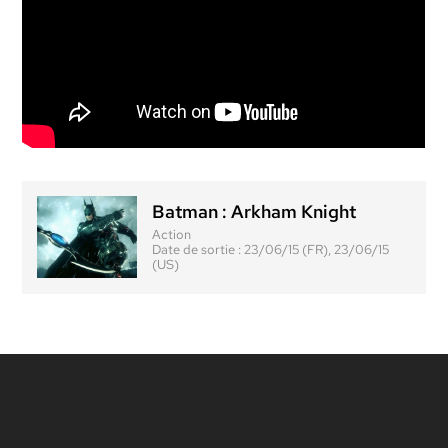
Batman : Arkham Knight
Action
Date de sortie :
23/06/15 (FR), 23/06/15
(US)