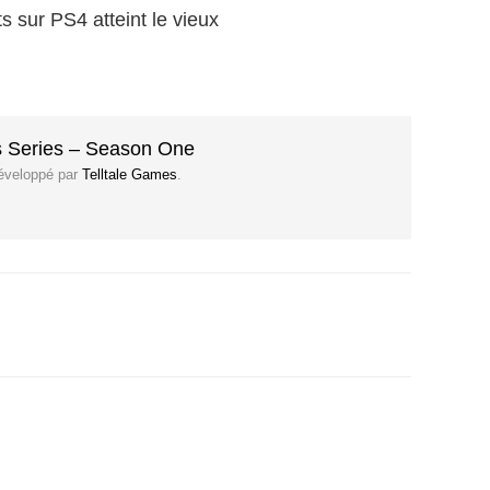
s sur PS4 atteint le vieux
s Series – Season One
développé par
Telltale Games
.