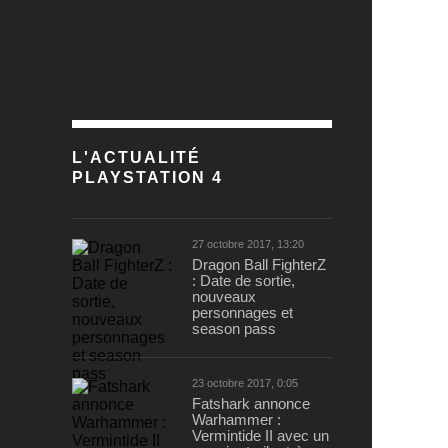
L'ACTUALITÉ
PLAYSTATION 4
27 octobre 2017, 13:20
Dragon Ball FighterZ
: Date de sortie,
nouveaux
personnages et
season pass
23 octobre 2017, 0:05
Fatshark annonce
Warhammer :
Vermintide II avec un