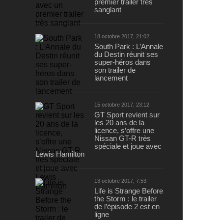
premier trailer très
sanglant
18 octobre 2017, 21:02
South Park : L’Annale
du Destin réunit ses
super-héros dans
son trailer de
lancement
15 octobre 2017, 23:12
GT Sport revient sur
les 20 ans de la
licence, s’offre une
Nissan GT-R très
spéciale et joue avec
Lewis Hamilton
13 octobre 2017, 7:53
Life is Strange Before
the Storm : le trailer
de l’épisode 2 est en
ligne