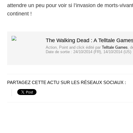
attendre un peu pour voir si l’invasion de morts-vivant
continent !
The Walking Dead : A Telltale Game
Action, Point and click
édité par
Telltale Games
, 
Date de sortie :
24/10/2014 (FR), 14/10/2014 (US)
PARTAGEZ CETTE ACTU SUR LES RÉSEAUX SOCIAUX :