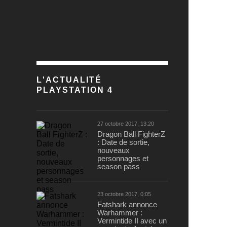
L'ACTUALITÉ
PLAYSTATION 4
27 octobre 2017, 13:20
Dragon Ball FighterZ
: Date de sortie,
nouveaux
personnages et
season pass
23 octobre 2017, 0:05
Fatshark annonce
Warhammer :
Vermintide II avec un