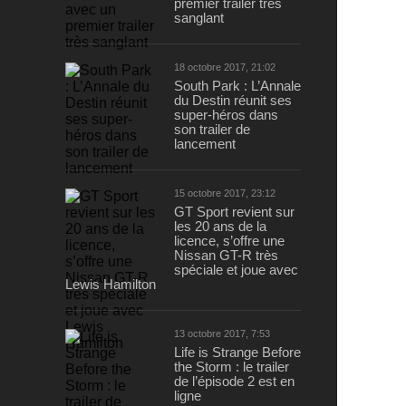
premier trailer très
sanglant
18 octobre 2017, 21:02
South Park : L’Annale
du Destin réunit ses
super-héros dans
son trailer de
lancement
15 octobre 2017, 23:12
GT Sport revient sur
les 20 ans de la
licence, s’offre une
Nissan GT-R très
spéciale et joue avec
Lewis Hamilton
13 octobre 2017, 7:53
Life is Strange Before
the Storm : le trailer
de l’épisode 2 est en
ligne