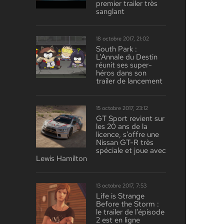
premier trailer très
sanglant
18 octobre 2017, 21:02
South Park :
L’Annale du Destin
réunit ses super-
héros dans son
trailer de lancement
15 octobre 2017, 23:12
GT Sport revient sur
les 20 ans de la
licence, s’offre une
Nissan GT-R très
spéciale et joue avec
Lewis Hamilton
13 octobre 2017, 7:53
Life is Strange
Before the Storm :
le trailer de l’épisode
2 est en ligne