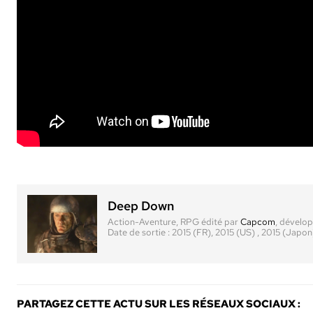
Deep Down
Action-Aventure, RPG
édité par
Capcom
, dévelo
Date de sortie :
2015 (FR), 2015 (US) , 2015 (Japon
PARTAGEZ CETTE ACTU SUR LES RÉSEAUX SOCIAUX :