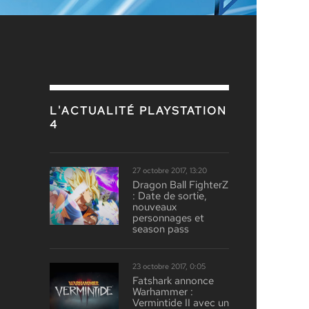
L'ACTUALITÉ PLAYSTATION
4
27 octobre 2017, 13:20
Dragon Ball FighterZ
: Date de sortie,
nouveaux
personnages et
season pass
23 octobre 2017, 0:05
Fatshark annonce
Warhammer :
Vermintide II avec un