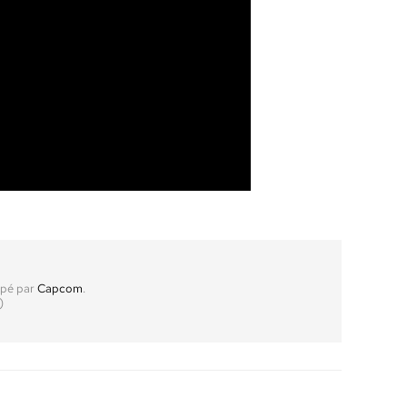
ppé par
Capcom
.
)