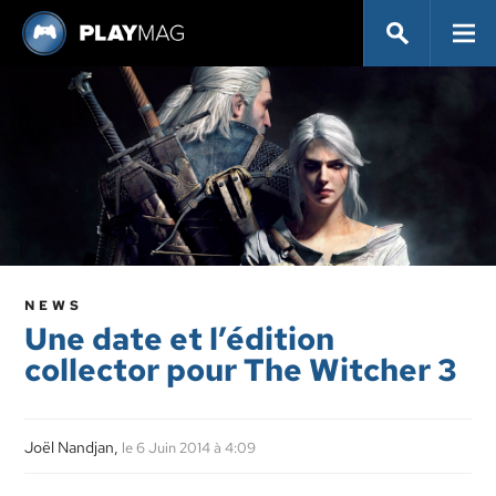
NEWS
Une date et l’édition
collector pour The Witcher 3
Joël Nandjan,
le 6 Juin 2014 à 4:09