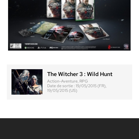
The Witcher 3 : Wild Hunt
Action-Aventure, RPG
Date de sortie :
19/05/2015 (FR),
19/05/2015 (US)