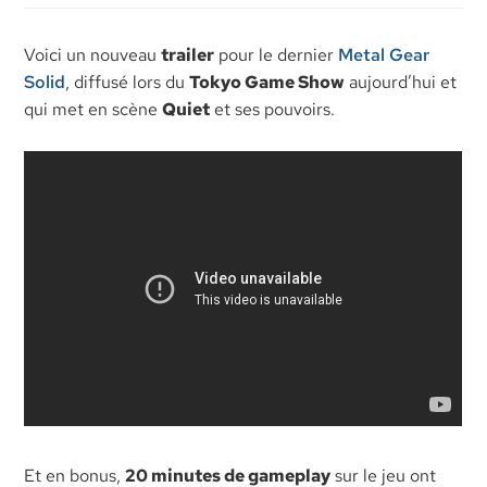
Voici un nouveau
trailer
pour le dernier
Metal Gear
Solid
, diffusé lors du
Tokyo Game Show
aujourd’hui et
qui met en scène
Quiet
et ses pouvoirs.
Et en bonus,
20 minutes de gameplay
sur le jeu ont