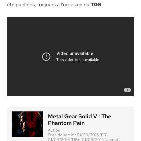
été publiées, toujours à l’occasion du
TGS
:
Metal Gear Solid V : The
Phantom Pain
Action
Date de sortie :
01/09/2015 (FR),
01/09/2015 (US) , 01/09/2015 (Japon)