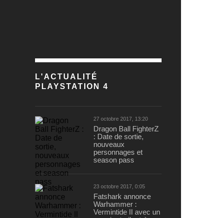
L'ACTUALITÉ
PLAYSTATION 4
27 octobre 2017, 13:20
Dragon Ball FighterZ
: Date de sortie,
nouveaux
personnages et
season pass
23 octobre 2017, 0:05
Fatshark annonce
Warhammer :
Vermintide II avec un