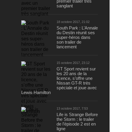
premier trailer très
sanglant
18 octobre 2017, 21:02
South Park : L’Annale
du Destin réunit ses
super-héros dans
son trailer de
lancement
15 octobre 2017, 23:12
GT Sport revient sur
les 20 ans de la
licence, s’offre une
Nissan GT-R très
spéciale et joue avec
Lewis Hamilton
13 octobre 2017, 7:53
Life is Strange Before
the Storm : le trailer
de l’épisode 2 est en
ligne