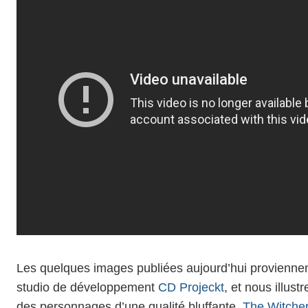
Les quelques images publiées aujourd’hui provienne
studio de développement
CD Projeckt
, et nous illus
des personnages d’une qualité bluffante.
The Witcher