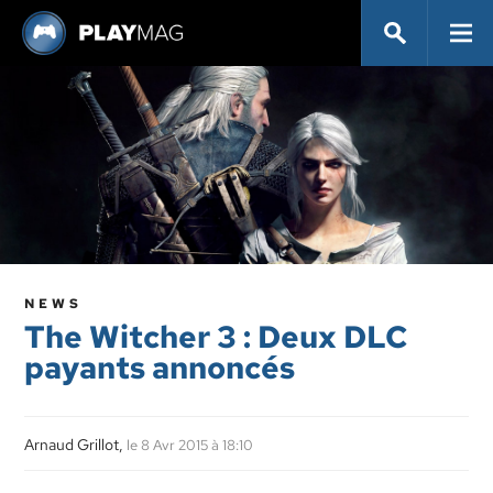
NEWS
The Witcher 3 : Deux DLC
payants annoncés
Arnaud Grillot,
le 8 Avr 2015 à 18:10