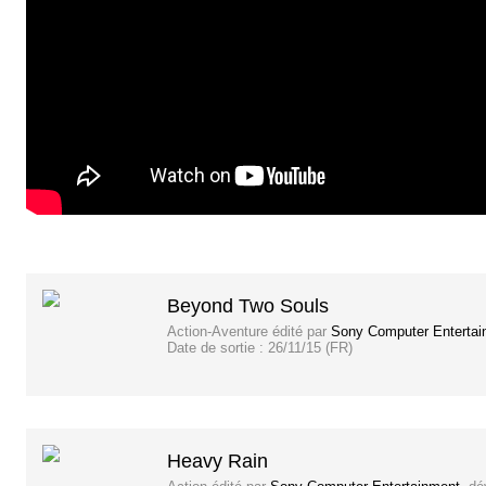
Beyond Two Souls
Action-Aventure
édité par
Sony Computer Entertai
Date de sortie :
26/11/15 (FR)
Heavy Rain