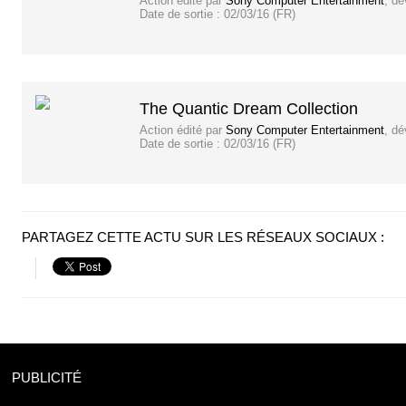
Action
édité par
Sony Computer Entertainment
, d
Date de sortie :
02/03/16 (FR)
The Quantic Dream Collection
Action
édité par
Sony Computer Entertainment
, d
Date de sortie :
02/03/16 (FR)
PARTAGEZ CETTE ACTU SUR LES RÉSEAUX SOCIAUX :
PUBLICITÉ