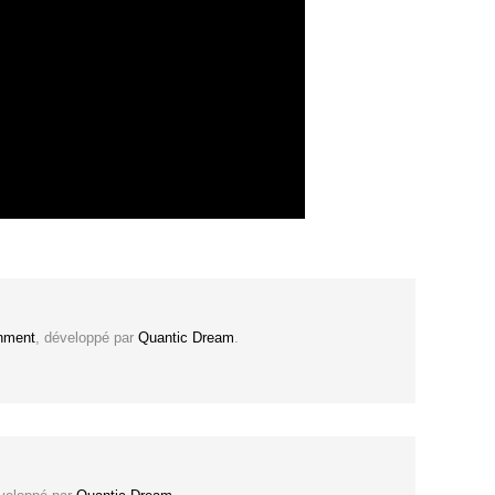
nment
, développé par
Quantic Dream
.