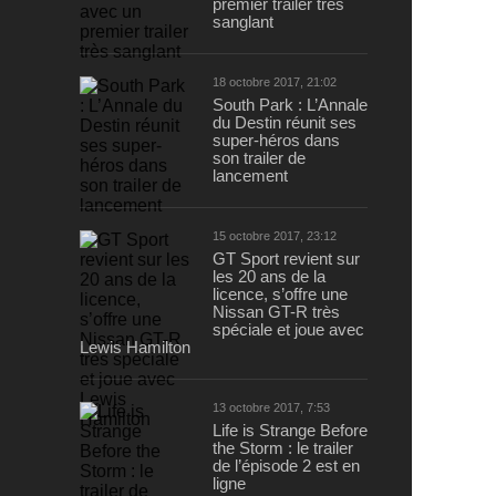
premier trailer très
sanglant
18 octobre 2017, 21:02
South Park : L’Annale
du Destin réunit ses
super-héros dans
son trailer de
lancement
15 octobre 2017, 23:12
GT Sport revient sur
les 20 ans de la
licence, s’offre une
Nissan GT-R très
spéciale et joue avec
Lewis Hamilton
13 octobre 2017, 7:53
Life is Strange Before
the Storm : le trailer
de l’épisode 2 est en
ligne