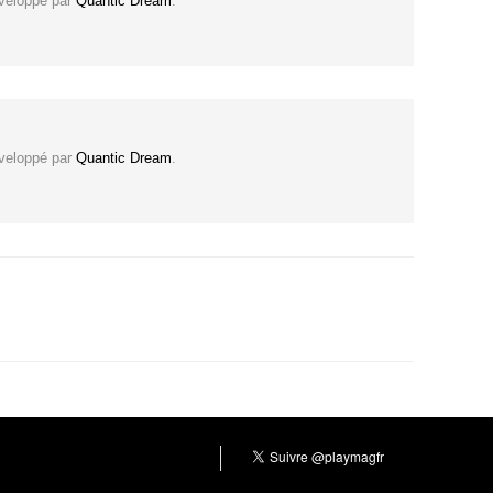
éveloppé par
Quantic Dream
.
éveloppé par
Quantic Dream
.