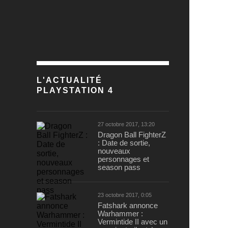
L'ACTUALITÉ
PLAYSTATION 4
27 octobre 2017, 13:20
Dragon Ball FighterZ
: Date de sortie,
nouveaux
personnages et
season pass
23 octobre 2017, 0:05
Fatshark annonce
Warhammer :
Vermintide II avec un