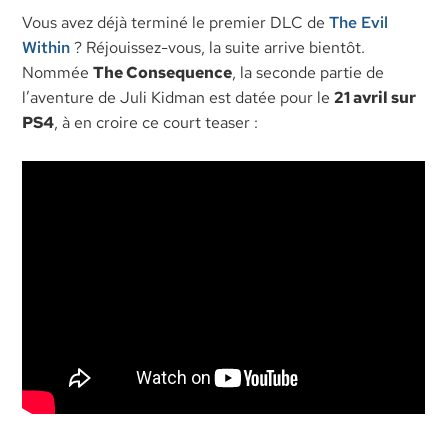
Vous avez déjà terminé le premier DLC de
The Evil
Within
? Réjouissez-vous, la suite arrive bientôt.
Nommée
The Consequence
, la seconde partie de
l’aventure de Juli Kidman est datée pour le
21 avril sur
PS4
, à en croire ce court teaser :