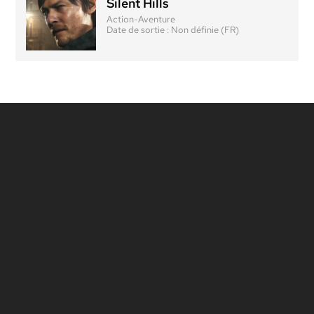
Silent Hills
Action-Aventure
Date de sortie :
Non définie (FR)