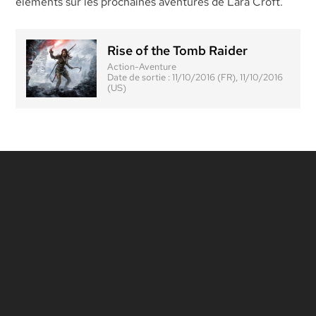
éléments sur les prochaines aventures de Lara Croft.
Rise of the Tomb Raider
Action-Aventure
Date de sortie :
11/10/2016 (FR), 11/10/2016
(US)