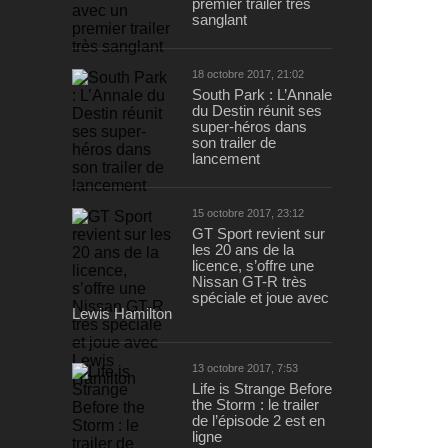
premier trailer très
sanglant
18 octobre 2017, 21:02
South Park : L’Annale
du Destin réunit ses
super-héros dans
son trailer de
lancement
15 octobre 2017, 23:12
GT Sport revient sur
les 20 ans de la
licence, s’offre une
Nissan GT-R très
spéciale et joue avec
Lewis Hamilton
13 octobre 2017, 7:53
Life is Strange Before
the Storm : le trailer
de l’épisode 2 est en
ligne