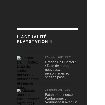
L'ACTUALITÉ
PLAYSTATION 4
27 octobre 2017, 13:20
Dragon Ball FighterZ
: Date de sortie,
nouveaux
personnages et
season pass
23 octobre 2017, 0:05
Fatshark annonce
Warhammer :
Vermintide II avec un