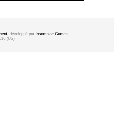
ment
, développé par
Insomniac Games
.
016 (US)