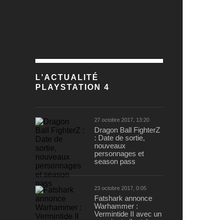
L'ACTUALITÉ
PLAYSTATION 4
27 octobre 2017, 13:20
Dragon Ball FighterZ
: Date de sortie,
nouveaux
personnages et
season pass
23 octobre 2017, 0:05
Fatshark annonce
Warhammer :
Vermintide II avec un