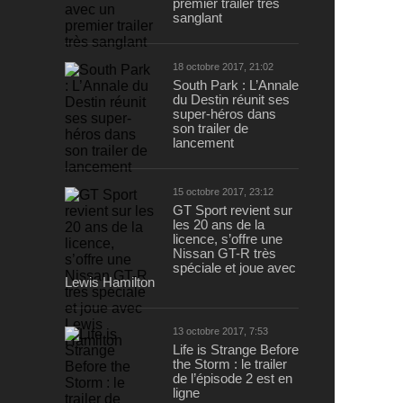
premier trailer très
sanglant
18 octobre 2017, 21:02
South Park : L’Annale
du Destin réunit ses
super-héros dans
son trailer de
lancement
15 octobre 2017, 23:12
GT Sport revient sur
les 20 ans de la
licence, s’offre une
Nissan GT-R très
spéciale et joue avec
Lewis Hamilton
13 octobre 2017, 7:53
Life is Strange Before
the Storm : le trailer
de l’épisode 2 est en
ligne