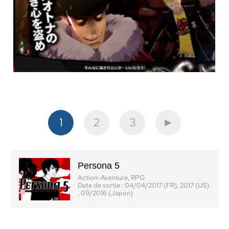
1
2
3
►
Persona 5
Action-Aventure, RPG
Date de sortie :
04/04/2017 (FR), 2017 (US)
, 09/2016 (Japon)