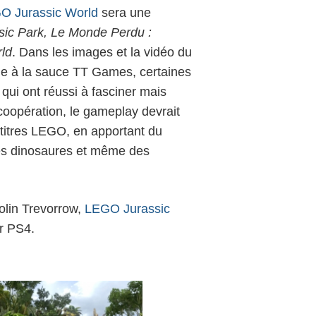
O Jurassic World
sera une
sic Park, Le Monde Perdu :
rld
. Dans les images et la vidéo du
onne à la sauce TT Games, certaines
ui ont réussi à fasciner mais
coopération, le gameplay devrait
titres LEGO, en apportant du
des dinosaures et même des
Colin Trevorrow,
LEGO
Jurassic
ur PS4.