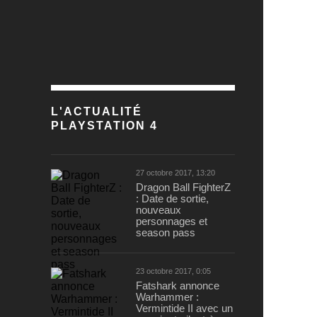
L'ACTUALITÉ
PLAYSTATION 4
27 octobre 2017, 13:20
Dragon Ball FighterZ
: Date de sortie,
nouveaux
personnages et
season pass
23 octobre 2017, 0:05
Fatshark annonce
Warhammer :
Vermintide II avec un