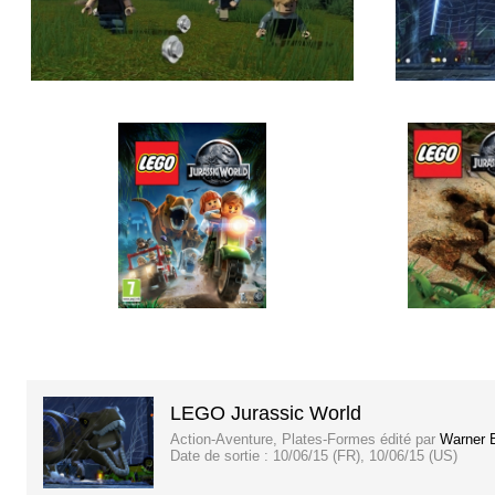
LEGO Jurassic World
Action-Aventure, Plates-Formes
édité par
Warner B
Date de sortie :
10/06/15 (FR), 10/06/15 (US)