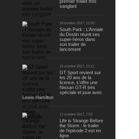
premier trailer très
sanglant
18 octobre 2017, 21:02
South Park : L’Annale
du Destin réunit ses
super-héros dans
son trailer de
lancement
15 octobre 2017, 23:12
GT Sport revient sur
les 20 ans de la
licence, s’offre une
Nissan GT-R très
spéciale et joue avec
Lewis Hamilton
13 octobre 2017, 7:53
Life is Strange Before
the Storm : le trailer
de l’épisode 2 est en
ligne