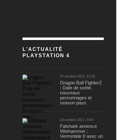
L'ACTUALITÉ
PLAYSTATION 4
27 octobre 2017, 13:20
Dragon Ball FighterZ
: Date de sortie,
nouveaux
personnages et
season pass
23 octobre 2017, 0:05
Fatshark annonce
Warhammer :
Vermintide II avec un