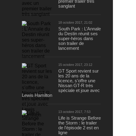
premier trailer très
sanglant
18 octobre 2017, 21:02
South Park : L’Annale
du Destin réunit ses
super-héros dans
son trailer de
lancement
15 octobre 2017, 23:12
GT Sport revient sur
les 20 ans de la
licence, s’offre une
Nissan GT-R très
spéciale et joue avec
Lewis Hamilton
13 octobre 2017, 7:53
Life is Strange Before
the Storm : le trailer
de l’épisode 2 est en
ligne