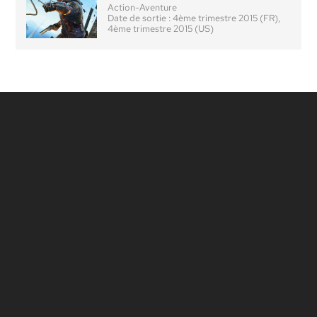
Action-Aventure
Date de sortie :
4ème trimestre 2015 (FR),
4ème trimestre 2015 (US)