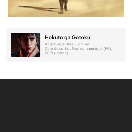
Hokuto ga Gotoku
Action-Aventure, Combat
Date de sortie :
Non communiqué (FR),
2018 (Japon)