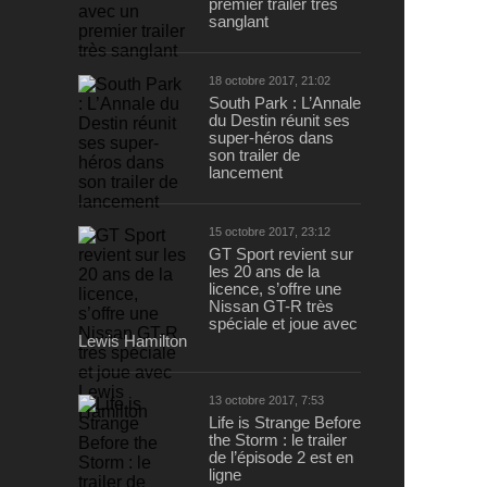
premier trailer très
sanglant
18 octobre 2017, 21:02
South Park : L’Annale
du Destin réunit ses
super-héros dans
son trailer de
lancement
15 octobre 2017, 23:12
GT Sport revient sur
les 20 ans de la
licence, s’offre une
Nissan GT-R très
spéciale et joue avec
Lewis Hamilton
13 octobre 2017, 7:53
Life is Strange Before
the Storm : le trailer
de l’épisode 2 est en
ligne