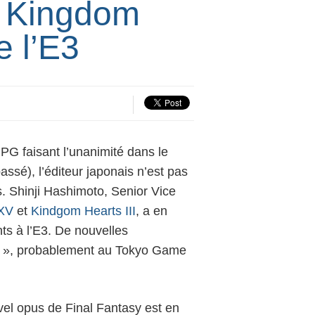
t Kingdom
e l’E3
PG faisant l’unanimité dans le
ssé), l’éditeur japonais n’est pas
s. Shinji Hashimoto, Senior Vice
 XV
et
Kindgom Hearts III
, a en
ts à l’E3. De nouvelles
E3 », probablement au Tokyo Game
vel opus de Final Fantasy est en