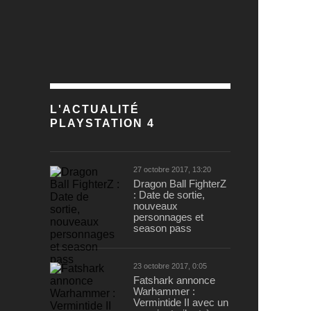
L'ACTUALITÉ
PLAYSTATION 4
27 octobre 2017, 13:20
Dragon Ball FighterZ
: Date de sortie,
nouveaux
personnages et
season pass
23 octobre 2017, 0:05
Fatshark annonce
Warhammer :
Vermintide II avec un