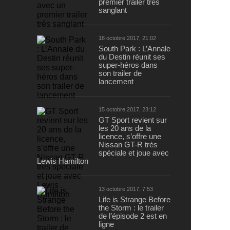
premier trailer très
sanglant
18 octobre 2017, 21:02
South Park : L’Annale
du Destin réunit ses
super-héros dans
son trailer de
lancement
15 octobre 2017, 23:12
GT Sport revient sur
les 20 ans de la
licence, s’offre une
Nissan GT-R très
spéciale et joue avec
Lewis Hamilton
13 octobre 2017, 7:53
Life is Strange Before
the Storm : le trailer
de l’épisode 2 est en
ligne