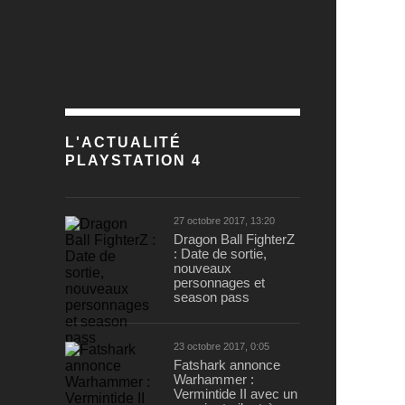
L'ACTUALITÉ
PLAYSTATION 4
27 octobre 2017, 13:20
Dragon Ball FighterZ
: Date de sortie,
nouveaux
personnages et
season pass
23 octobre 2017, 0:05
Fatshark annonce
Warhammer :
Vermintide II avec un