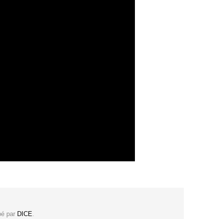
pé par
DICE
.