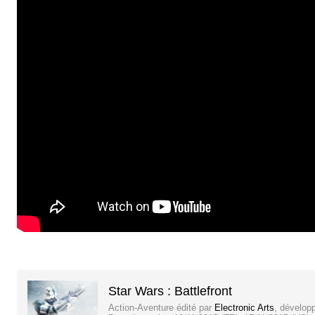
Star Wars : Battlefront
Action-Aventure
édité par
Electronic Arts
, dévelop