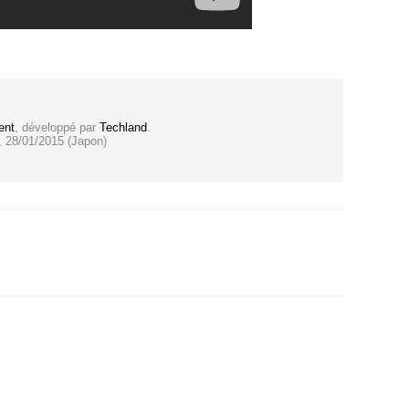
ent
, développé par
Techland
.
, 28/01/2015 (Japon)