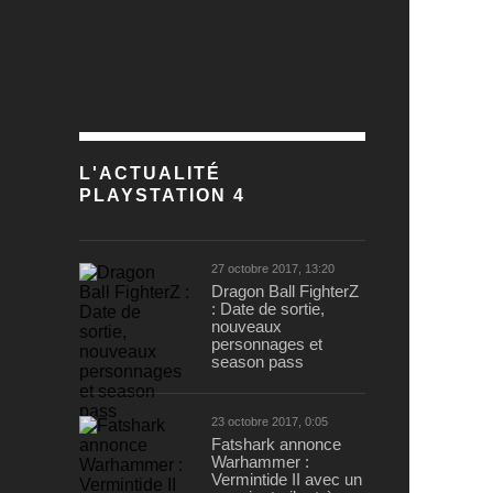
L'ACTUALITÉ
PLAYSTATION 4
27 octobre 2017, 13:20
Dragon Ball FighterZ
: Date de sortie,
nouveaux
personnages et
season pass
23 octobre 2017, 0:05
Fatshark annonce
Warhammer :
Vermintide II avec un