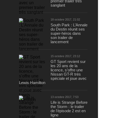
premier trailer très
sanglant
18 octobre 2017, 21:02
South Park : L’Annale
du Destin réunit ses
super-héros dans
son trailer de
lancement
15 octobre 2017, 23:12
GT Sport revient sur
les 20 ans de la
licence, s’offre une
Nissan GT-R très
spéciale et joue avec
Lewis Hamilton
13 octobre 2017, 7:53
Life is Strange Before
the Storm : le trailer
de l’épisode 2 est en
ligne