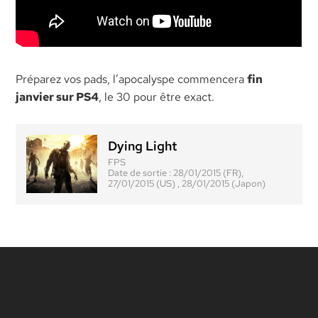
Préparez vos pads, l’apocalyspe commencera
fin
janvier sur PS4
, le 30 pour être exact.
Dying Light
FPS
Date de sortie :
28/01/2015 (FR),
27/01/2015 (US) , 28/01/2015 (Japon)