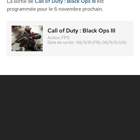
La sortie de
Call of Duty : Black Ops III
est
programmée pour le 6 novembre prochain.
Call of Duty : Black Ops III
Action, FPS
Date de sortie :
06/11/15 (FR), 06/11/15 (US)