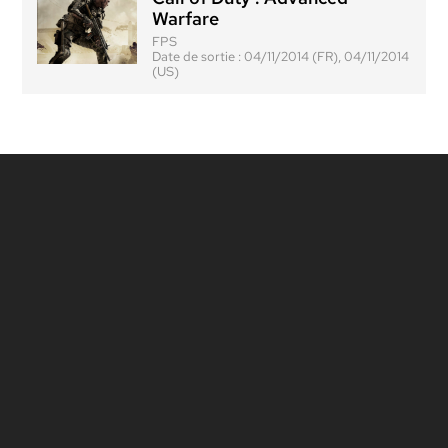
Warfare
FPS
Date de sortie :
04/11/2014 (FR), 04/11/2014
(US)