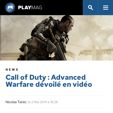
NEWS
Call of Duty : Advanced
Warfare dévoilé en vidéo
Nicolas Tarier
,
le 2 Mai 2014 à 18:28