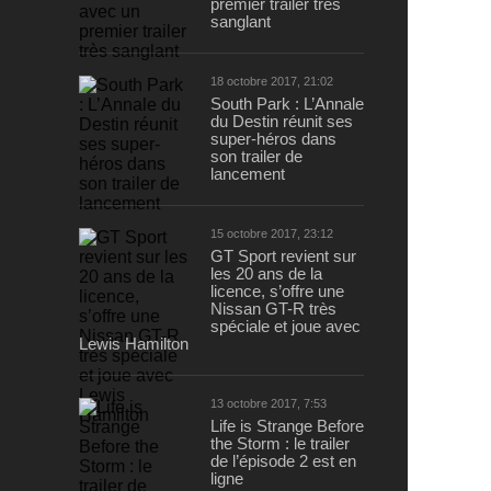
premier trailer très
sanglant
18 octobre 2017, 21:02
South Park : L’Annale
du Destin réunit ses
super-héros dans
son trailer de
lancement
15 octobre 2017, 23:12
GT Sport revient sur
les 20 ans de la
licence, s’offre une
Nissan GT-R très
spéciale et joue avec
Lewis Hamilton
13 octobre 2017, 7:53
Life is Strange Before
the Storm : le trailer
de l’épisode 2 est en
ligne