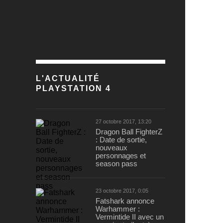
L'ACTUALITÉ
PLAYSTATION 4
27 octobre 2017, 13:20
Dragon Ball FighterZ
: Date de sortie,
nouveaux
personnages et
season pass
23 octobre 2017, 0:05
Fatshark annonce
Warhammer :
Vermintide II avec un