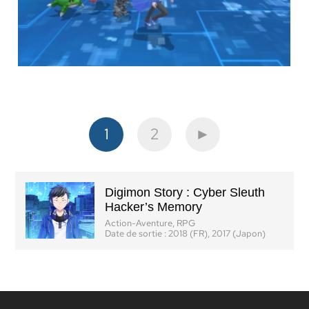
1
2
►
Digimon Story : Cyber Sleuth
Hacker’s Memory
Action-Aventure, RPG
Date de sortie :
2018 (FR), 2017 (Japon)