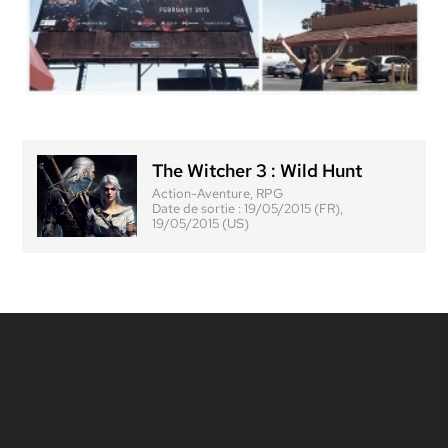
The Witcher 3 : Wild Hunt
Action-Aventure, RPG
Date de sortie :
19/05/2015 (FR),
19/05/2015 (US)