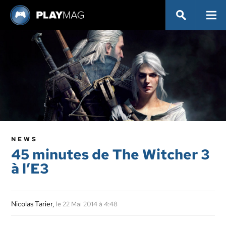
NEWS
45 minutes de The Witcher 3
à l’E3
Nicolas Tarier
,
le 22 Mai 2014 à 4:48