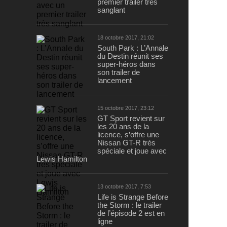
premier trailer très
sanglant
18 octobre 2017, 21:02
South Park : L’Annale
du Destin réunit ses
super-héros dans
son trailer de
lancement
15 octobre 2017, 23:12
GT Sport revient sur
les 20 ans de la
licence, s’offre une
Nissan GT-R très
spéciale et joue avec
Lewis Hamilton
13 octobre 2017, 7:53
Life is Strange Before
the Storm : le trailer
de l’épisode 2 est en
ligne