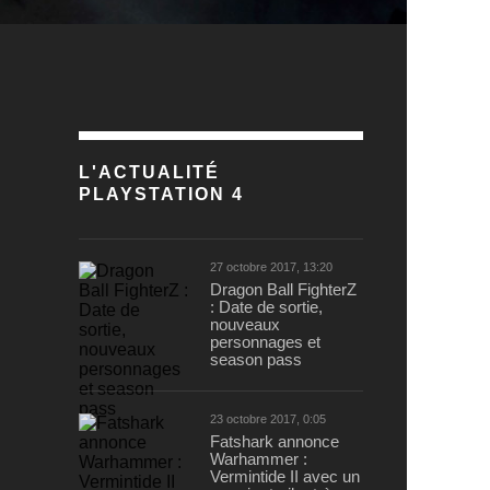
L'ACTUALITÉ
PLAYSTATION 4
27 octobre 2017, 13:20
Dragon Ball FighterZ
: Date de sortie,
nouveaux
personnages et
season pass
23 octobre 2017, 0:05
Fatshark annonce
Warhammer :
Vermintide II avec un