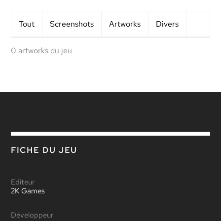
Tout
Screens
hots
Artworks
Divers
0 artworks du jeu
FICHE DU JEU
Editeur
2K Games
Développeur