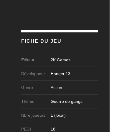
FICHE DU JEU
Editeur
2K Games
Développeur
Hanger 13
Genre
Action
Thème
Guerre de gangs
Nbre joueurs
1 (local)
PEGI
18