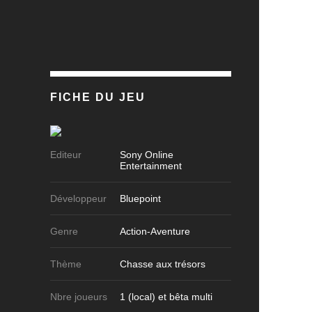
FICHE DU JEU
Editeur
Sony Online
Entertainment
Développeur
Bluepoint
Genre
Action-Aventure
Thème
Chasse aux trésors
Nbre joueurs
1 (local) et bêta multi