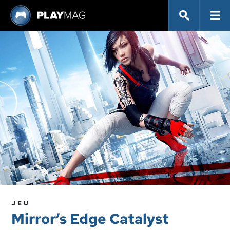
JEU
Mirror’s Edge Catalyst