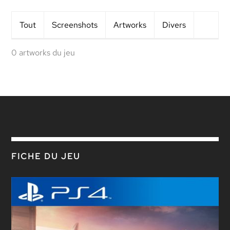
Tout
Screens
hots
Artworks
Divers
0 artworks du jeu
FICHE DU JEU